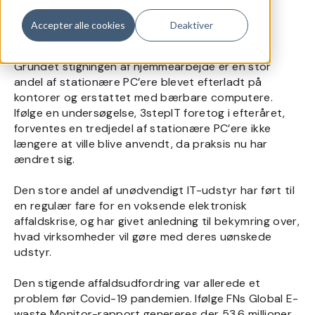
Accepter alle cookies
Deaktiver
Grundet stigningen af hjemmearbejde er en stor
andel af stationære PC’ere blevet efterladt på
kontorer og erstattet med bærbare computere.
Ifølge en undersøgelse, 3stepIT foretog i efteråret,
forventes en tredjedel af stationære PC’ere ikke
længere at ville blive anvendt, da praksis nu har
ændret sig.
Den store andel af unødvendigt IT-udstyr har ført til
en regulær fare for en voksende elektronisk
affaldskrise, og har givet anledning til bekymring over,
hvad virksomheder vil gøre med deres uønskede
udstyr.
Den stigende affaldsudfordring var allerede et
problem før Covid-19 pandemien. Ifølge FNs Global E-
waste Monitor-rapport genereres der 53,6 millioner