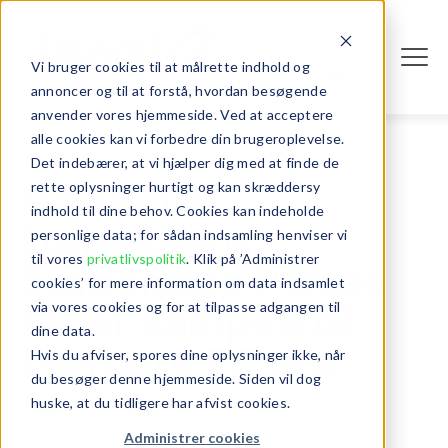
Vi bruger cookies til at målrette indhold og
Login
annoncer og til at forstå, hvordan besøgende
anvender vores hjemmeside. Ved at acceptere
alle cookies kan vi forbedre din brugeroplevelse.
Det indebærer, at vi hjælper dig med at finde de
Covid-19
rette oplysninger hurtigt og kan skræddersy
indhold til dine behov. Cookies kan indeholde
konsekvens:
personlige data; for sådan indsamling henviser vi
til vores
privatlivspolitik
. Klik på ’Administrer
Stationære PC’ere
cookies’ for mere information om data indsamlet
taber kampen til
via vores cookies og for at tilpasse adgangen til
dine data.
bærbare PC’ere
Hvis du afviser, spores dine oplysninger ikke, når
du besøger denne hjemmeside. Siden vil dog
- april 08, 2021
huske, at du tidligere har afvist cookies.
Administrer cookies