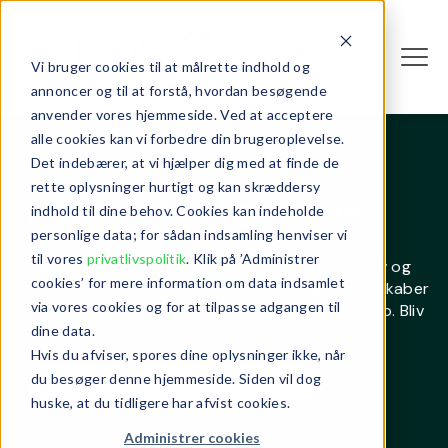
Vi bruger cookies til at målrette indhold og
Login
annoncer og til at forstå, hvordan besøgende
anvender vores hjemmeside. Ved at acceptere
alle cookies kan vi forbedre din brugeroplevelse.
Det indebærer, at vi hjælper dig med at finde de
rette oplysninger hurtigt og kan skræddersy
Den offentlige sektor
indhold til dine behov. Cookies kan indeholde
personlige data; for sådan indsamling henviser vi
til vores
privatlivspolitik
. Klik på ’Administrer
Gør den offentlige administration mere effektiv og
cookies’ for mere information om data indsamlet
grøn. Med Technology Lifecycle Management skaber
via vores cookies og for at tilpasse adgangen til
vi bedre rammer for grønne offentlige IT-indkøb. Bliv
dine data.
klogere på hvordan her.
Hvis du afviser, spores dine oplysninger ikke, når
du besøger denne hjemmeside. Siden vil dog
Læs mere om Lifecycle Management
huske, at du tidligere har afvist cookies.
Administrer cookies