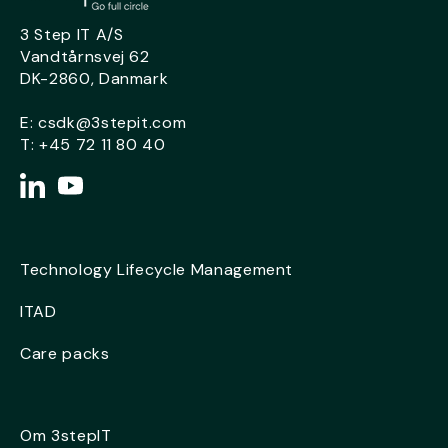
3 Step IT A/S
Vandtårnsvej 62
DK-2860, Danmark
E:
csdk@3stepit.com
T:
+45 72 11 80 40
Technology Lifecycle Management
ITAD
Care packs
Om 3stepIT