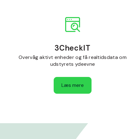
3CheckIT
Overvåg aktivt enheder og få realtidsdata om
udstyrets ydeevne
Læs mere