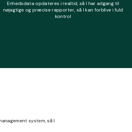
Enhedsdata opdateres i realtid, så I har adgang til
nøjagtige og præcise rapporter, så I kan forblive i fuld
kontrol
s
et management system, så I