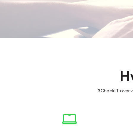
H
3CheckIT overvå