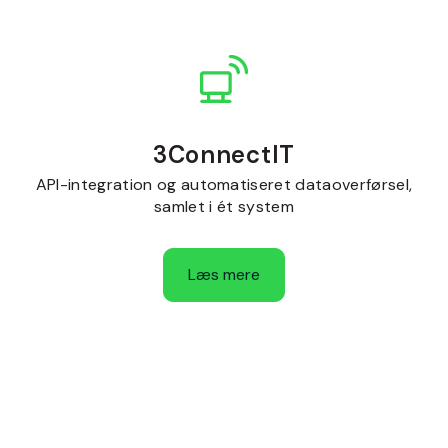
3ConnectIT
API-integration og automatiseret dataoverførsel,
samlet i ét system
Læs mere