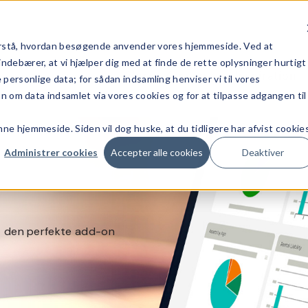
 forstå, hvordan besøgende anvender vores hjemmeside. Ved at
indebærer, at vi hjælper dig med at finde de rette oplysninger hurtigt
Vores Koncept
Inspiration
personlige data; for sådan indsamling henviser vi til vores
ion om data indsamlet via vores cookies og for at tilpasse adgangen til
ne hjemmeside. Siden vil dog huske, at du tidligere har afvist cookies
Administrer cookies
Accepter alle cookies
Deaktiver
dIT den perfekte add-on