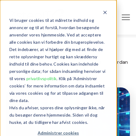
Da
Login
Vi bruger cookies til at målrette indhold og
annoncer og til at forstå, hvordan besøgende
anvender vores hjemmeside. Ved at acceptere
alle cookies kan vi forbedre din brugeroplevelse.
Årsrapport
Det indebærer, at vi hjælper dig med at finde de
rette oplysninger hurtigt og kan skræddersy
Læs vores seneste rapporter og få indsigt i, hvordan
indhold til dine behov. Cookies kan indeholde
vi tager os af verdens teknologi.
personlige data; for sådan indsamling henviser vi
til vores
privatlivspolitik
. Klik på ’Administrer
cookies’ for mere information om data indsamlet
via vores cookies og for at tilpasse adgangen til
dine data.
Hvis du afviser, spores dine oplysninger ikke, når
du besøger denne hjemmeside. Siden vil dog
huske, at du tidligere har afvist cookies.
Administrer cookies