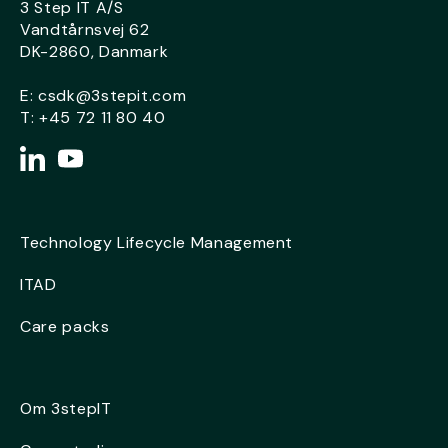
3 Step IT A/S
Vandtårnsvej 62
DK-2860, Danmark
E:
csdk@3stepit.com
T:
+45 72 11 80 40
Technology Lifecycle Management
ITAD
Care packs
Om 3stepIT